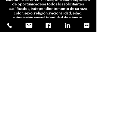
de oportunidades a todos los solicitantes
cualificados, independientemente de su raza,
color, sexo, religión, nacionalidad, edad,
orientación sexual, identidad de género,
discapacidad, condición de veterano u otras
categorías protegidas por la ley.
Vi-Haus se dedica a proporcionar
soluciones de TI de primer nivel para
empresas de todos los tamaños.
Learn More