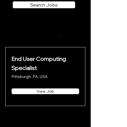
Search Jobs
Número de empleos
1
encontrados:
End User Computing
Specialist
Pittsburgh, PA, USA
View Job